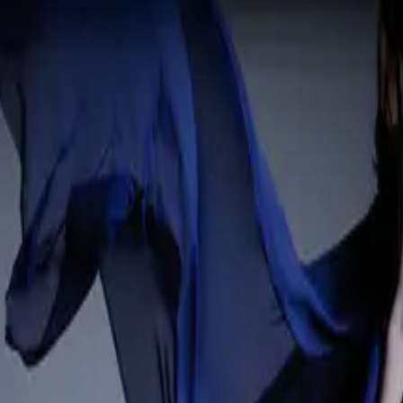
igment, %99 Pantone kapsama, prova ve fine art üretim için.
r / Video
İletişim
imi, ambalaj prova ve sözleşmeli prova baskı için tasarlanmış yüksek h
k hassasiyeti gerektiren prova iş akışları için ideal. PrecisionCore Mi
mürekkep tankı kapasitesi ve 4,3 inç renkli dokunmatik LCD içerir. G
de verimli işletim sağlar. Aylık kiralama modeliyle sarf dahil sabit ma