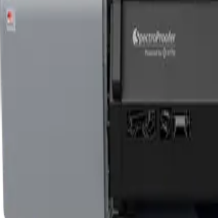
Ürünler
Çözümler
Hizmetler
Hakkımızda
Blog
İletişim
Teklif Al
Anasayfa
/
Ürünler
/
Epson SureColor SC-P9500
Epson SureColor SC-P9500
Kiralık
Satılık