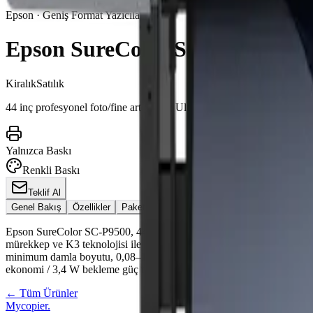
Epson · Geniş Format Yazıcılar
Epson SureColor SC-P9500
Kiralık
Satılık
44 inç profesyonel foto/fine art yazıcı; UltraChrome Pro12 12 renk p
Yalnızca Baskı
Renkli Baskı
Teklif Al
Genel Bakış
Özellikler
Paketler
Teknik Detaylar
Sürücüler
Broşü
Epson SureColor SC-P9500, 44 inç profesyonel fotoğraf, fine art üret
mürekkep ve K3 teknolojisi ile %99 Pantone kapsama oranı sunar — ren
minimum damla boyutu, 0,08–1,5 mm medya kalınlığı desteği, 700 ml 
ekonomi / 3,4 W bekleme güç tüketimi profili ile büyük format üretimin
← Tüm Ürünler
Mycopier
.