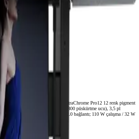
assasiyetli geniş format yazıcıdır. UltraChrome Pro12 12 renk pigment
cro TFP yazıcı kafası (renk başına 800 püskürtme ucu), 3,5 pl
igabit Ethernet ve Hi-Speed USB 2.0 bağlantı; 110 W çalışma / 32 W
liyet avantajını kurumunuza taşıyın.