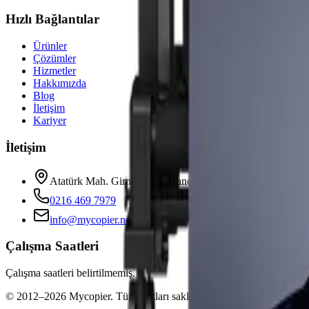
Hızlı Bağlantılar
Ürünler
Çözümler
Hizmetler
Hakkımızda
Blog
İletişim
Kariyer
İletişim
Atatürk Mah. Girne Cad. Ortanca Sk. No:4/1 Ataşehir İsta
0216 469 7979
info@mycopier.net
Çalışma Saatleri
Çalışma saatleri belirtilmemiş.
©
2012
–
2026
Mycopier
. Tüm hakları saklıdır.