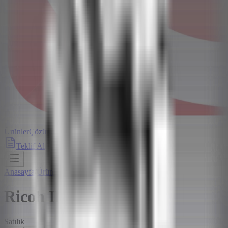
Ürünler
Çözümler
Hizmetler
Hakkımızda
Blog
İletişim
Teklif Al
Anasayfa
/
Ürünler
/
Ricoh IM 5000A
Ricoh IM 5000A
Satılık