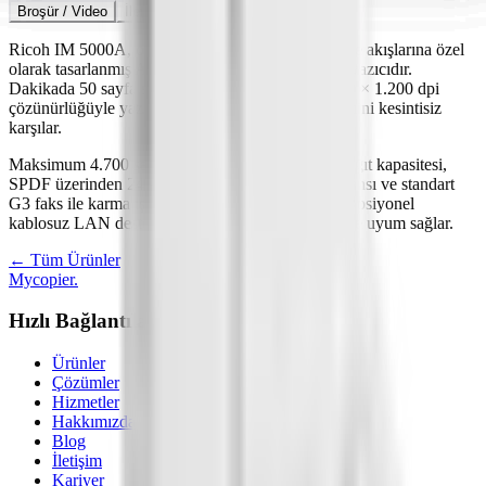
Broşür / Video
İletişim
Ricoh IM 5000A, orta–büyük ofislerin yoğun belge akışlarına özel
olarak tasarlanmış A3 formatta bir hepsi-bir-arada yazıcıdır.
Dakikada 50 sayfa siyah-beyaz baskı hızı ve 1.200 × 1.200 dpi
çözünürlüğüyle yazışma, raporlama ve form üretimini kesintisiz
karşılar.
Maksimum 4.700 sayfaya kadar genişletilebilen kağıt kapasitesi,
SPDF üzerinden 240 ipm çift-yön tarama performansı ve standart
G3 faks ile karma iş akışlarını tek cihazda toplar. Opsiyonel
kablosuz LAN desteğiyle hibrit çalışma düzenlerine uyum sağlar.
← Tüm Ürünler
Mycopier
.
Hızlı Bağlantılar
Ürünler
Çözümler
Hizmetler
Hakkımızda
Blog
İletişim
Kariyer