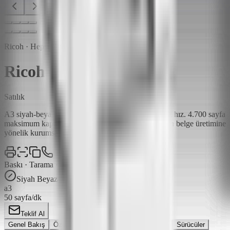
Ricoh · Hepsi Bir Arada Yazıcılar
Ricoh IM 5000A
Satılık
A3 siyah-beyaz çok fonksiyonlu yazıcı, 50 sayfa/dk hız. 4.700 sayfa
maksimum kapasite, 240 ipm çift-yön tarama; yoğun belge üretimine
yönelik kurumsal model.
Baskı · Tarama · Kopya · Faks
Siyah Beyaz
a3
50
sayfa/dk
Teklif Al
Genel Bakış
Özellikler
Paketler
Teknik Detaylar
Sürücüler