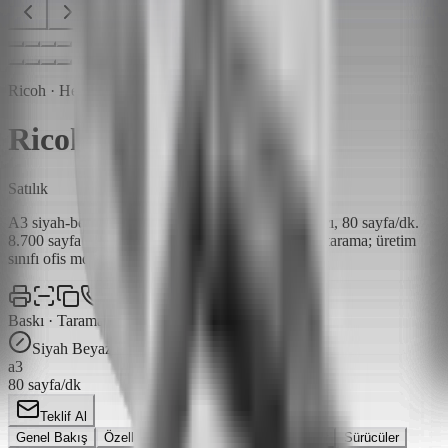
Ricoh · Hepsi Bir Arada Yazıcılar
Ricoh IM 8000
Satılık
A3 siyah-beyaz yüksek hızlı çok fonksiyonlu yazıcı, 80 sayfa/dk.
8.700 sayfa maksimum kapasite, 240 ipm çift-yön tarama; üretim
sınıfı ofis modeli.
Baskı · Tarama · Kopya · Faks
Siyah Beyaz
a3
80
sayfa/dk
Teklif Al
Genel Bakış
Özellikler
Paketler
Teknik Detaylar
Sürücüler