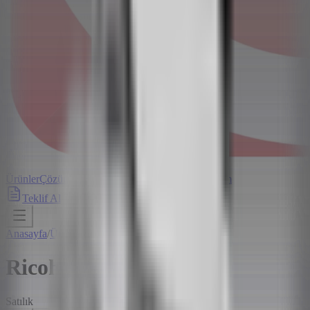
Ürünler
Çözümler
Hizmetler
Hakkımızda
Blog
İletişim
Teklif Al
Anasayfa
/
Ürünler
/
Ricoh IM 8000
Ricoh IM 8000
Satılık