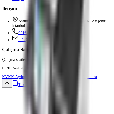
İletişim
Atatürk Mah. Girne Cad. Ortanca Sk. No:4/1 Ataşehir
İstanbul
0216 469 7979
info@mycopier.net
Çalışma Saatleri
Çalışma saatleri belirtilmemiş.
©
2012
–
2026
Mycopier
. Tüm hakları saklıdır.
KVKK Aydınlatma Metni
Gizlilik Politikası
Çerez Politikası
Teklif Al