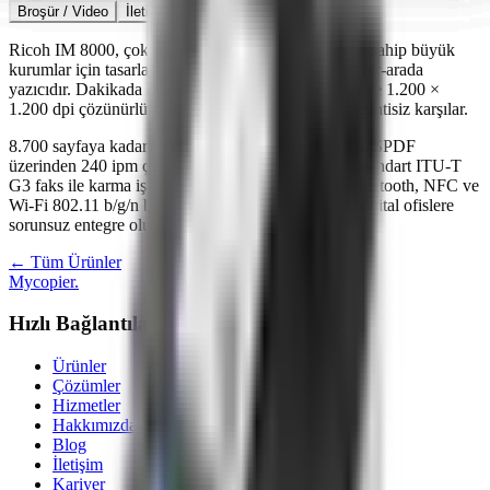
Broşür / Video
İletişim
Ricoh IM 8000, çok yüksek hacimli baskı üretimine sahip büyük
kurumlar için tasarlanmış üretim sınıfı bir A3 hepsi-bir-arada
yazıcıdır. Dakikada 80 sayfa siyah-beyaz baskı hızı ve 1.200 ×
1.200 dpi çözünürlüğüyle yoğun belge akışlarını kesintisiz karşılar.
8.700 sayfaya kadar genişletilebilen kağıt kapasitesi, SPDF
üzerinden 240 ipm çift-yön tarama performansı ve standart ITU-T
G3 faks ile karma iş akışlarını tek cihazda toplar. Bluetooth, NFC ve
Wi-Fi 802.11 b/g/n bağlantı seçenekleriyle modern dijital ofislere
sorunsuz entegre olur.
← Tüm Ürünler
Mycopier
.
Hızlı Bağlantılar
Ürünler
Çözümler
Hizmetler
Hakkımızda
Blog
İletişim
Kariyer