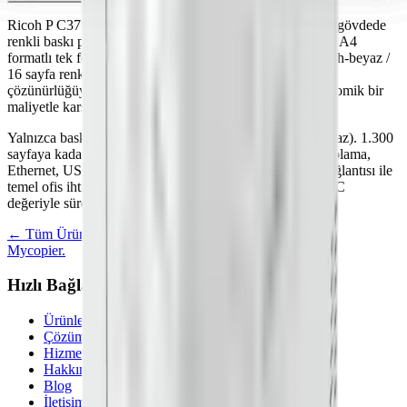
Ricoh P C375, küçük ve orta ölçekli ofislere kompakt bir gövdede
renkli baskı performansını çevre dostu bir tasarımla sunan A4
formatlı tek fonksiyonlu yazıcıdır. Dakikada 32 sayfa siyah-beyaz /
16 sayfa renkli çift-yön baskı hızı ve 1.200 × 1.200 dpi
çözünürlüğüyle günlük yazışma ve sunum üretimini ekonomik bir
maliyetle karşılar.
Yalnızca baskı işlevi vardır (tarama/kopyalama/faks yapmaz). 1.300
sayfaya kadar kağıt kapasitesi, 2 GB RAM + 32 GB depolama,
Ethernet, USB Type A/B ve opsiyonel kablosuz LAN bağlantısı ile
temel ofis ihtiyaçlarını karşılar; 0,32 kWh/hafta düşük TEC
değeriyle sürdürülebilir bir baskı altyapısı sağlar.
← Tüm Ürünler
Mycopier
.
Hızlı Bağlantılar
Ürünler
Çözümler
Hizmetler
Hakkımızda
Blog
İletişim