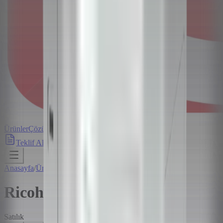
Ürünler
Çözümler
Hizmetler
Hakkımızda
Blog
İletişim
Teklif Al
Anasayfa
/
Ürünler
/
Ricoh P C375
Ricoh P C375
Satılık