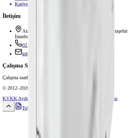
Kariyer
İletişim
Atatürk Mah. Girne Cad. Ortanca Sk. No:4/1 Ataşehir
İstanbul
0216 469 7979
info@mycopier.net
Çalışma Saatleri
Çalışma saatleri belirtilmemiş.
©
2012
–
2026
Mycopier
. Tüm hakları saklıdır.
KVKK Aydınlatma Metni
Gizlilik Politikası
Çerez Politikası
Teklif Al