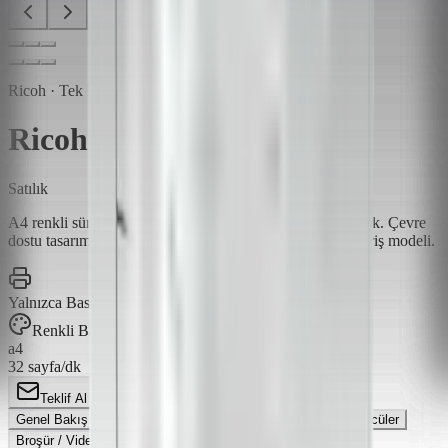
Ricoh · Tek Fonksiyonlu Yazıcılar
Ricoh P C375
Satılık
A4 renkli sürdürülebilir tek fonksiyonlu yazıcı, 32 sayfa/dk. Çevre
dostu tasarımla küçük ofislere yönelik ekonomik renkli giriş modeli.
Yalnızca Baskı
Renkli Baskı
a4
32
sayfa/dk
Teklif Al
Genel Bakış
Özellikler
Paketler
Teknik Detaylar
Sürücüler
Broşür / Video
İletişim